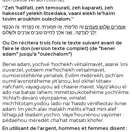
“Zeh 'halifati, zeh temourati, zeh kaparati, zeh
hakessef yelekh litsedaka, vaani elekh le'haïm
tovim aroukhim oulechalom.”
אומרים שלוש פעמים
זֶה חֲלִיפָתִי, זֶה תְּמוּרָתִי, זֶה כַּפָּרָתִי. זֶה הַכֶּסֶף
יֵלֵךְ לִצְדָקָה , וַאֲנִי אֵלֵךְ לְחַיִּים טוֹבִים אֲרֻכִּים וּלְשָׁלוֹם:
Ou On récitera trois fois le texte suivant avant de
faire le don
(version texte complet) (de "benei
adam" jusqu'à "oulechalom")
Benei adam, yochvé 'hochekh vétsalmavèt, assirei ‘oni
ouvarzel, yotsiem me'hochekh vetsalmavet,
oumosrotéhème yenatek. Evilim midérekh, pich’am
oumé’avonotéheme yit’anou, kol okhel tétaev
nafcham, vayaguiyou ad chaarei mavet. Vayiz’akou el
ado-naï batsar lahem, mimétsoukoteihéme yochi’éme.
Yichla'h devaro véyirpaème, vimalet
mich'hitotam.yodou lado-naï ‘hasdo vénifleotav livnei
adam. Im yech alav malakh mélits e'had mini alef
léhaguid léadam yochro. Vaye’hounénou vayomer :
pédaéhou méredét cha’hat matsati khofer.
En utilisant de l’argent, hommes et femmes disent :